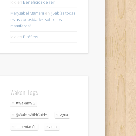
Riki
en
Beneficios de reir
Marysabel Mamani
en
¿Sabías todas
estas curiosidades sobre los
mamíferos?
lala
en
Pirófitos
Wakan Tags
#WakanWG
@WakanWildGuide
Agua
alimentación
amor