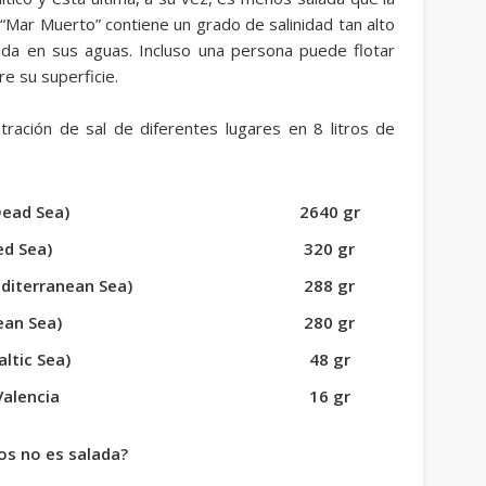
 “Mar Muerto” contiene un grado de salinidad tan alto
ida en sus aguas. Incluso una persona puede flotar
e su superficie.
ración de sal de diferentes lugares en 8 litros de
ead Sea)
2640 gr
ed Sea)
320 gr
diterranean Sea)
288 gr
ean Sea)
280 gr
altic Sea)
48 gr
Valencia
16 gr
gos no es salada?