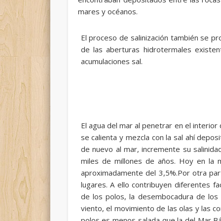
mares y océanos.
El proceso de salinización también se pr
de las aberturas hidrotermales existe
acumulaciones sal.
El agua del mar al penetrar en el interior
se calienta y mezcla con la sal ahí dep
de nuevo al mar, incremente su salinida
miles de millones de años. Hoy en la 
aproximadamente del 3,5%.Por otra parte
lugares. A ello contribuyen diferentes 
de los polos, la desembocadura de los rí
viento, el movimiento de las olas y las c
polos es menos salada que la del Mar Bál