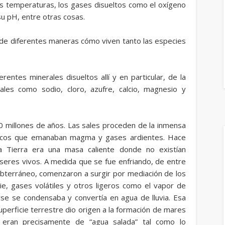
sus temperaturas, los gases disueltos como el oxígeno
su pH, entre otras cosas.
o de diferentes maneras cómo viven tanto las especies
rentes minerales disueltos allí y en particular, de la
ales como sodio, cloro, azufre, calcio, magnesio y
 millones de años. Las sales proceden de la inmensa
ánicos que emanaban magma y gases ardientes. Hace
a Tierra era una masa caliente donde no existían
seres vivos. A medida que se fue enfriando, de entre
subterráneo, comenzaron a surgir por mediación de los
ie, gases volátiles y otros ligeros como el vapor de
arse se condensaba y convertía en agua de lluvia. Esa
erficie terrestre dio origen a la formación de mares
 eran precisamente de “agua salada” tal como lo