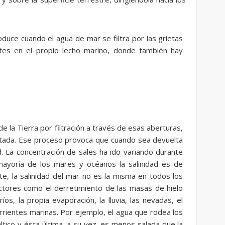
oduce cuando el agua de mar se filtra por las grietas
ntes en el propio lecho marino, donde también hay
 de la Tierra por filtración a través de esas aberturas,
ositada. Ese proceso provoca que cuando sea devuelta
d. La concentración de sales ha ido variando durante
mayoría de los mares y océanos la salinidad es de
, la salinidad del mar no es la misma en todos los
factores como el derretimiento de las masas de hielo
os, la propia evaporación, la lluvia, las nevadas, el
orrientes marinas. Por ejemplo, el agua que rodea los
tico y ésta última, a su vez, es menos salada que la