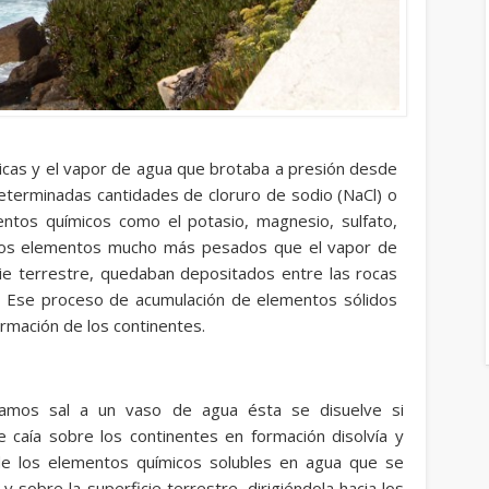
ánicas y el vapor de agua que brotaba a presión desde
 determinadas cantidades de cloruro de sodio (NaCl) o
tos químicos como el potasio, magnesio, sulfato,
 esos elementos mucho más pesados que el vapor de
cie terrestre, quedaban depositados entre las rocas
. Ese proceso de acumulación de elementos sólidos
ormación de los continentes.
mos sal a un vaso de agua ésta se disuelve si
e caía sobre los continentes en formación disolvía y
 de los elementos químicos solubles en agua que se
 sobre la superficie terrestre, dirigiéndola hacia los