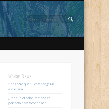
Wakan News
5 tips para que tu casa tenga un
estilo rural
¿Por qué el color Pantone es
perfecto para fotocopias?