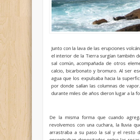
Junto con la lava de las erupciones volc
el interior de la Tierra surgían también
sal común, acompañada de otros elemen
calcio, bicarbonato y bromuro. Al ser
agua que los expulsaba hacia la superfi
por donde salían las columnas de vapor
durante miles de años dieron lugar a la f
De la misma forma que cuando agrega
revolvemos con una cuchara, la lluvia qu
arrastraba a su paso la sal y el resto
encontraban depositados entre las rocas y