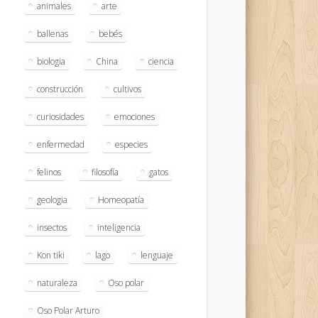
animales
arte
ballenas
bebés
biologia
China
ciencia
construcción
cultivos
curiosidades
emociones
enfermedad
especies
felinos
filosofía
gatos
geologia
Homeopatía
insectos
inteligencia
Kon tiki
lago
lenguaje
naturaleza
Oso polar
Oso Polar Arturo