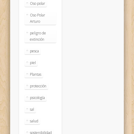
Oso polar
Oso Polar
Arturo
peligro de
extinción
pesca
piel
Plantas
protección
psicología
sal
salud
sostenibilidad