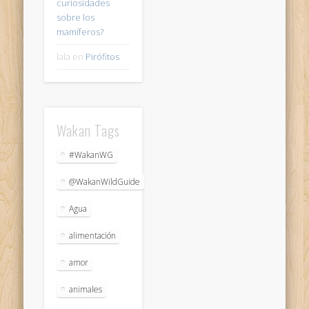
curiosidades
sobre los
mamíferos?
lala
en
Pirófitos
Wakan Tags
#WakanWG
@WakanWildGuide
Agua
alimentación
amor
animales