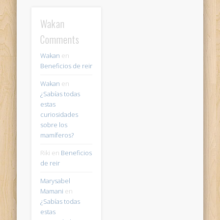
Wakan
Comments
Wakan
en
Beneficios de reir
Wakan
en
¿Sabías todas
estas
curiosidades
sobre los
mamíferos?
Riki
en
Beneficios
de reir
Marysabel
Mamani
en
¿Sabías todas
estas