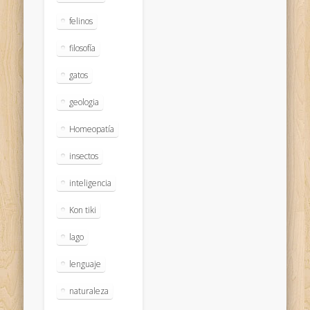
felinos
filosofía
gatos
geologia
Homeopatía
insectos
inteligencia
Kon tiki
lago
lenguaje
naturaleza