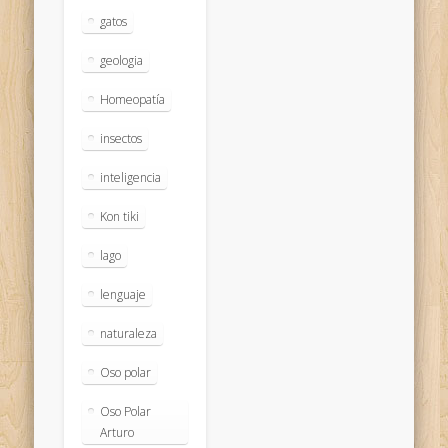
gatos
geologia
Homeopatía
insectos
inteligencia
Kon tiki
lago
lenguaje
naturaleza
Oso polar
Oso Polar
Arturo