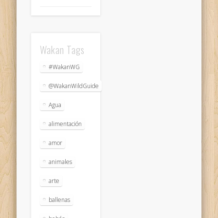
Wakan Tags
#WakanWG
@WakanWildGuide
Agua
alimentación
amor
animales
arte
ballenas