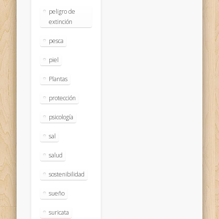
peligro de
extinción
pesca
piel
Plantas
protección
psicología
sal
salud
sostenibilidad
sueño
suricata