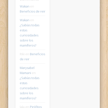
Wakan
en
Beneficios de reir
Wakan
en
¿Sabías todas
estas
curiosidades
sobre los
mamíferos?
Riki
en
Beneficios
de reir
Marysabel
Mamani
en
¿Sabías todas
estas
curiosidades
sobre los
mamíferos?
lala
en
Pirófitos