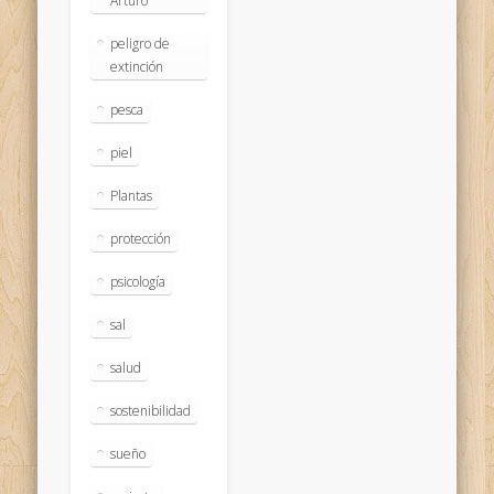
Arturo
peligro de
extinción
pesca
piel
Plantas
protección
psicología
sal
salud
sostenibilidad
sueño