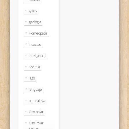
gatos
geologia
Homeopatía
insectos
inteligencia
Kon tiki
lago
lenguaje
naturaleza
Oso polar
Oso Polar