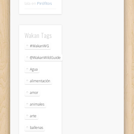
lala
en
Pirófitos
Wakan Tags
#WakanWG
@WakanWildGuide
Agua
alimentación
amor
animales
arte
ballenas