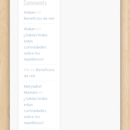
Comments
Wakan
en
Beneficios de reir
Wakan
en
¿Sabías todas
estas
curiosidades
sobre los
mamíferos?
Riki
en
Beneficios
de reir
Marysabel
Mamani
en
¿Sabías todas
estas
curiosidades
sobre los
mamíferos?