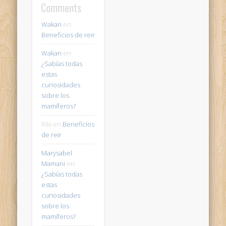
Comments
Wakan
en
Beneficios de reir
Wakan
en
¿Sabías todas
estas
curiosidades
sobre los
mamíferos?
Riki
en
Beneficios
de reir
Marysabel
Mamani
en
¿Sabías todas
estas
curiosidades
sobre los
mamíferos?