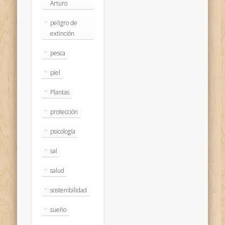
Arturo
peligro de
extinción
pesca
piel
Plantas
protección
psicología
sal
salud
sostenibilidad
sueño