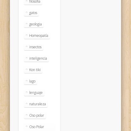
filosofía
gatos
geologia
Homeopatía
insectos
inteligencia
Kon tiki
lago
lenguaje
naturaleza
Oso polar
Oso Polar