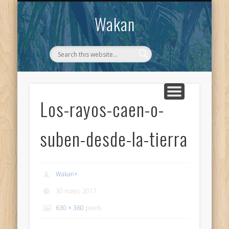
CONTACTO
WAKAN
Wakan
Los-rayos-caen-o-
suben-desde-la-tierra
Wakan
+
30 mayo, 2017
630 × 360
pixels