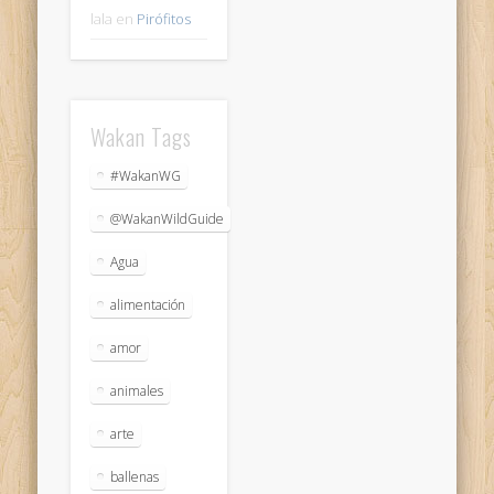
lala
en
Pirófitos
Wakan Tags
#WakanWG
@WakanWildGuide
Agua
alimentación
amor
animales
arte
ballenas