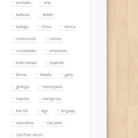
animales
arte
ballenas
bebés
biologia
China
ciencia
construcción
cultivos
curiosidades
emociones
enfermedad
especies
felinos
filosofía
gatos
geologia
Homeopatía
insectos
inteligencia
Kon tiki
lago
lenguaje
naturaleza
Oso polar
Oso Polar Arturo