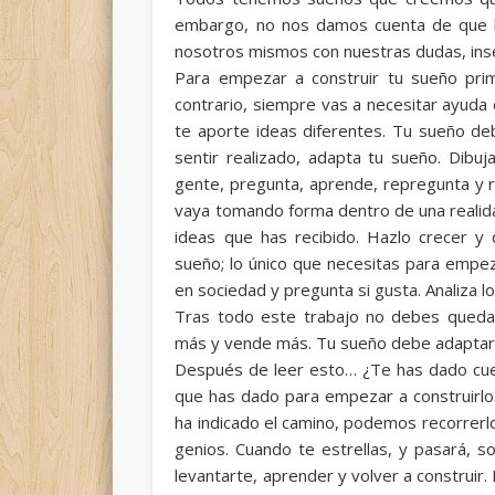
embargo, no nos damos cuenta de que la
nosotros mismos con nuestras dudas, ins
Para empezar a construir tu sueño pri
contrario, siempre vas a necesitar ayuda 
te aporte ideas diferentes. Tu sueño deb
sentir realizado, adapta tu sueño. Dibuj
gente, pregunta, aprende, repregunta y 
vaya tomando forma dentro de una realidad
ideas que has recibido. Hazlo crecer y 
sueño; lo único que necesitas para empez
en sociedad y pregunta si gusta. Analiza lo
Tras todo este trabajo no debes quedart
más y vende más. Tu sueño debe adaptars
Después de leer esto… ¿Te has dado cue
que has dado para empezar a construirlo
ha indicado el camino, podemos recorrerlo
genios. Cuando te estrellas, y pasará, s
levantarte, aprender y volver a construir.