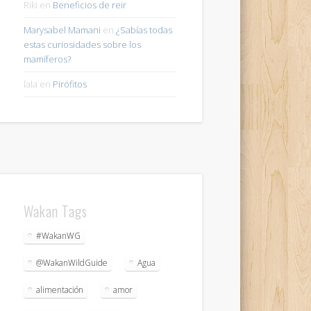
Riki
en
Beneficios de reir
Marysabel Mamani
en
¿Sabías todas
estas curiosidades sobre los
mamíferos?
lala
en
Pirófitos
Wakan Tags
#WakanWG
@WakanWildGuide
Agua
alimentación
amor