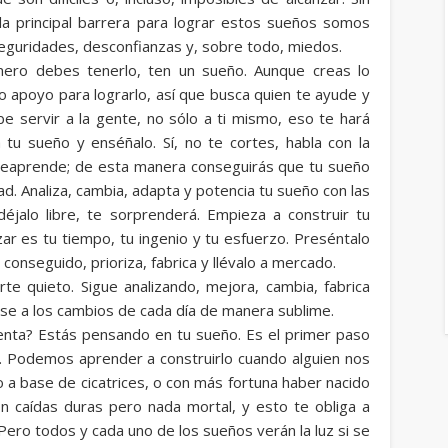
 principal barrera para lograr estos sueños somos
eguridades, desconfianzas y, sobre todo, miedos.
mero debes tenerlo, ten un sueño. Aunque creas lo
o apoyo para lograrlo, así que busca quien te ayude y
e servir a la gente, no sólo a ti mismo, eso te hará
a tu sueño y enséñalo. Sí, no te cortes, habla con la
reaprende; de esta manera conseguirás que tu sueño
. Analiza, cambia, adapta y potencia tu sueño con las
déjalo libre, te sorprenderá. Empieza a construir tu
ar es tu tiempo, tu ingenio y tu esfuerzo. Preséntalo
 conseguido, prioriza, fabrica y llévalo a mercado.
e quieto. Sigue analizando, mejora, cambia, fabrica
e a los cambios de cada día de manera sublime.
nta? Estás pensando en tu sueño. Es el primer paso
. Podemos aprender a construirlo cuando alguien nos
 a base de cicatrices, o con más fortuna haber nacido
on caídas duras pero nada mortal, y esto te obliga a
 Pero todos y cada uno de los sueños verán la luz si se