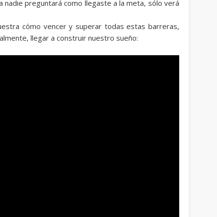
lla nadie preguntará como llegaste a la meta, sólo verá
uestra cómo vencer y superar todas estas barreras,
almente, llegar a construir nuestro sueño: