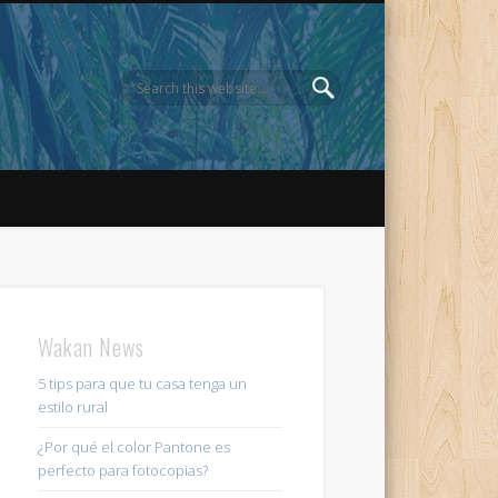
Wakan News
5 tips para que tu casa tenga un
estilo rural
¿Por qué el color Pantone es
perfecto para fotocopias?