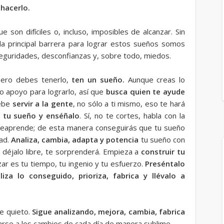
 hacerlo.
n difíciles o, incluso, imposibles de alcanzar. Sin
 principal barrera para lograr estos sueños somos
eguridades, desconfianzas y, sobre todo, miedos.
mero debes tenerlo,
ten un sueño.
Aunque creas lo
 o apoyo para lograrlo, así que
busca quien te ayude
debe
servir a la gente
, no sólo a ti mismo, eso te hará
a tu sueño y enséñalo
. Sí, no te cortes, habla con la
reaprende; de esta manera conseguirás que tu sueño
ad.
Analiza, cambia, adapta y potencia
tu sueño con
y déjalo libre, te sorprenderá. Empieza a
construir tu
ar es tu tiempo, tu ingenio y tu esfuerzo.
Preséntalo
liza lo conseguido, prioriza, fabrica y llévalo a
e quieto.
Sigue analizando, mejora, cambia, fabrica
se a los cambios de cada día de manera sublime.