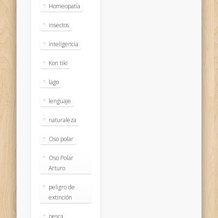
Homeopatía
insectos
inteligencia
Kon tiki
lago
lenguaje
naturaleza
Oso polar
Oso Polar
Arturo
peligro de
extinción
pesca