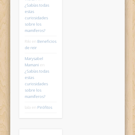
¿Sabías todas
estas
curiosidades
sobre los
mamíferos?
Riki
en
Beneficios
de reir
Marysabel
Mamani
en
¿Sabías todas
estas
curiosidades
sobre los
mamíferos?
lala
en
Pirófitos