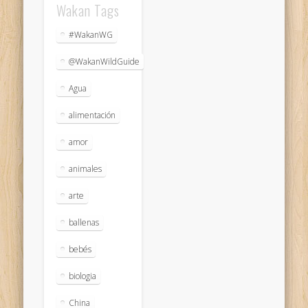
Wakan Tags
#WakanWG
@WakanWildGuide
Agua
alimentación
amor
animales
arte
ballenas
bebés
biologia
China