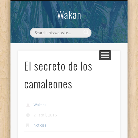
CONTACTO
WAKAN
Wakan
El secreto de los
camaleones
Wakan
+
21 abril, 2016
Noticias