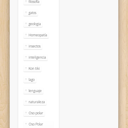
filosofía
gatos
geologia
Homeopatía
insectos
inteligencia
Kon tiki
lago
lenguaje
naturaleza
Oso polar
Oso Polar