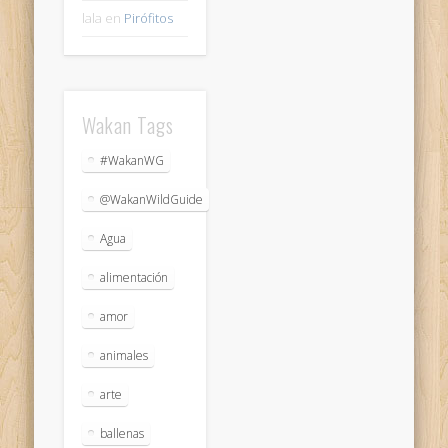
lala
en
Pirófitos
Wakan Tags
#WakanWG
@WakanWildGuide
Agua
alimentación
amor
animales
arte
ballenas