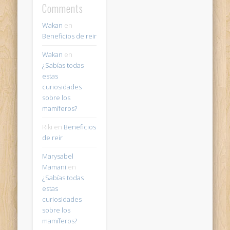
Comments
Wakan
en
Beneficios de reir
Wakan
en
¿Sabías todas
estas
curiosidades
sobre los
mamíferos?
Riki
en
Beneficios
de reir
Marysabel
Mamani
en
¿Sabías todas
estas
curiosidades
sobre los
mamíferos?