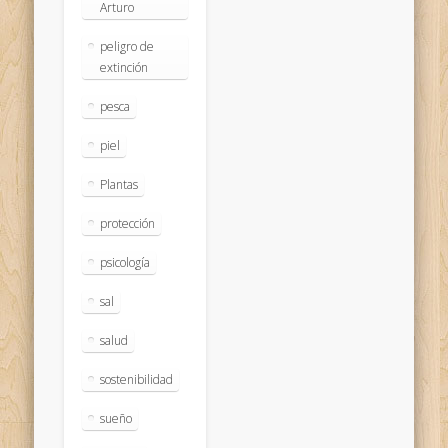
Arturo
peligro de
extinción
pesca
piel
Plantas
protección
psicología
sal
salud
sostenibilidad
sueño