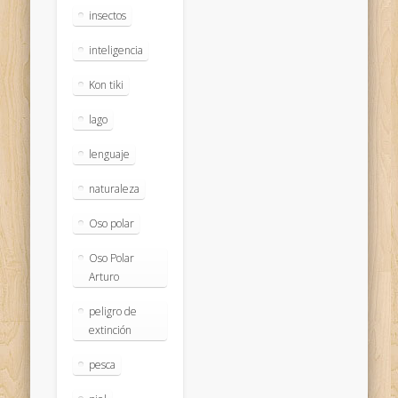
insectos
inteligencia
Kon tiki
lago
lenguaje
naturaleza
Oso polar
Oso Polar
Arturo
peligro de
extinción
pesca