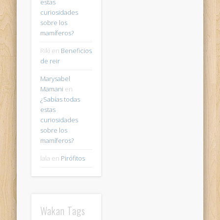
estas
curiosidades
sobre los
mamíferos?
Riki
en
Beneficios
de reir
Marysabel
Mamani
en
¿Sabías todas
estas
curiosidades
sobre los
mamíferos?
lala
en
Pirófitos
Wakan Tags