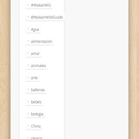
#WakanWG
@WakanWildGuide
Agua
alimentación
amor
animales
arte
ballenas
bebés
biologia
China
ciencia