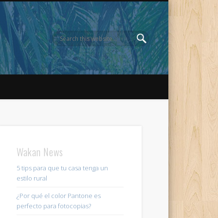
Wakan News
5 tips para que tu casa tenga un
estilo rural
¿Por qué el color Pantone es
perfecto para fotocopias?