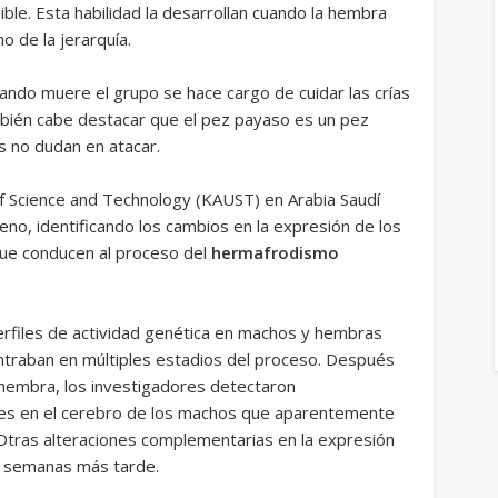
ble. Esta habilidad la desarrollan cuando la hembra
 de la jerarquía.
uando muere el grupo se hace cargo de cuidar las crías
mbién cabe destacar que el pez payaso es un pez
s no dudan en atacar.
of Science and Technology (KAUST) en Arabia Saudí
eno, identificando los cambios en la expresión de los
que conducen al proceso del
hermafrodismo
perfiles de actividad genética en machos y hembras
ntraban en múltiples estadios del proceso. Después
embra, los investigadores detectaron
enes en el cerebro de los machos que aparentemente
o. Otras alteraciones complementarias en la expresión
s semanas más tarde.