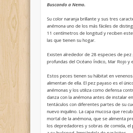
Buscando a Nemo.
Su color naranja brillante y sus tres cara
anémona uno de los más fáciles de distingu
11 centímetros de longitud y reciben est
las que tienen su hogar.
Existen alrededor de 28 especies de pez
profundas del Océano Índico, Mar Rojo y el
Estos peces tienen su hábitat en venen
alimentan de ella. El pez payaso es el úni
anémonas y
los utiliza como defensa con
danza con la anémona antes de instalar en
tentáculos con diferentes partes de su c
nuevo inquilino. La capa mucosa que recubr
mortal de la anémona, que se alimenta pr
los depredadores y sobras de comida, el p
a su huésped, limpiándola de parásitos.