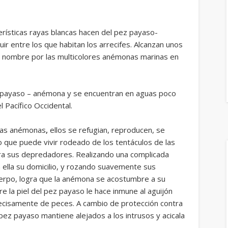
cterísticas rayas blancas hacen del pez payaso-
ir entre los que habitan los arrecifes. Alcanzan unos
e nombre por las multicolores anémonas marinas en
 payaso – anémona y se encuentran en aguas poco
 Pacífico Occidental.
osas anémonas
,
ellos se refugian, reproducen, se
co que puede vivir rodeado de los tentáculos de las
tra sus depredadores. Realizando una complicada
 ella su domicilio, y rozando suavemente sus
uerpo, logra que la anémona se acostumbre a su
e la piel del pez payaso le hace inmune al aguijón
ecisamente de peces. A cambio de protección contra
ez payaso mantiene alejados a los intrusos y acicala