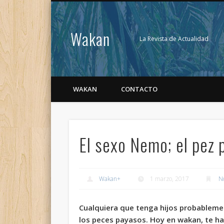
Wakan
La Revista de Actualidad
WAKAN
CONTACTO
El sexo Nemo; el pez 
Wakan
+
1 marzo, 2017
No
Cualquiera que tenga hijos probableme
los peces payasos. Hoy en wakan, te h