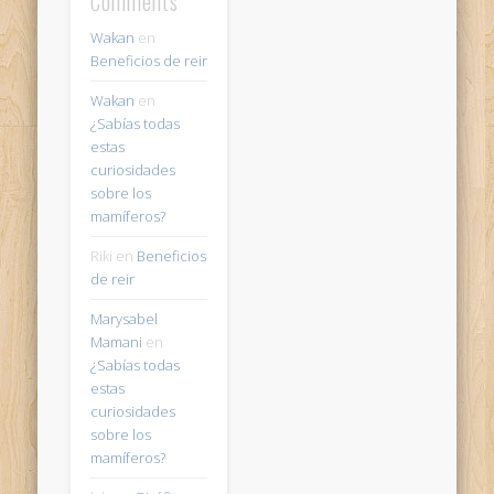
Comments
Wakan
en
Beneficios de reir
Wakan
en
¿Sabías todas
estas
curiosidades
sobre los
mamíferos?
Riki
en
Beneficios
de reir
Marysabel
Mamani
en
¿Sabías todas
estas
curiosidades
sobre los
mamíferos?