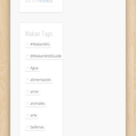
lala
en
Pirófitos
Wakan Tags
#WakanWG
@WakanWildGuide
Agua
alimentación
amor
animales
arte
ballenas