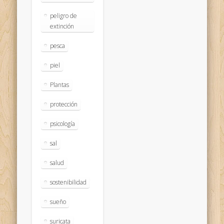
peligro de
extinción
pesca
piel
Plantas
protección
psicología
sal
salud
sostenibilidad
sueño
suricata