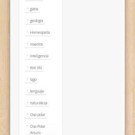
gatos
geologia
Homeopatía
insectos
inteligencia
Kon tiki
lago
lenguaje
naturaleza
Oso polar
Oso Polar
Arturo