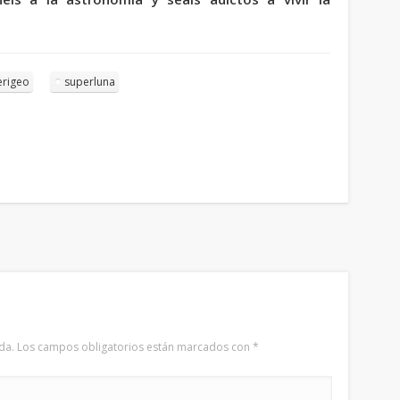
erigeo
superluna
da.
Los campos obligatorios están marcados con
*