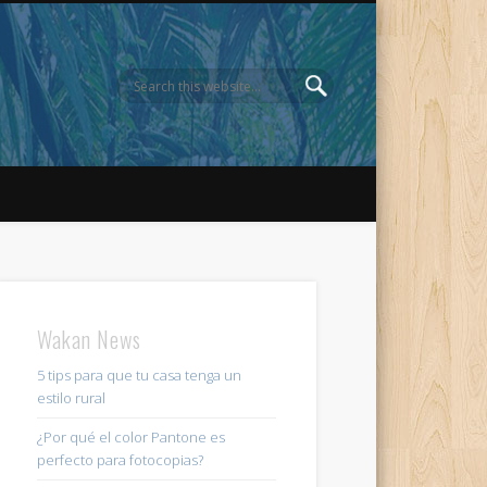
Wakan News
5 tips para que tu casa tenga un
estilo rural
¿Por qué el color Pantone es
perfecto para fotocopias?