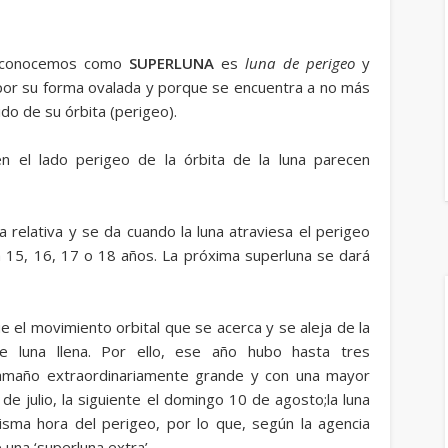
ue conocemos como
SUPERLUNA
es
luna de perigeo
y
 por su forma ovalada y porque se encuentra a no más
ido de su órbita (perigeo).
en el lado perigeo de la órbita de la luna parecen
relativa y se da cuando la luna atraviesa el perigeo
 15, 16, 17 o 18 años. La próxima superluna se dará
e el movimiento orbital que se acerca y se aleja de la
de luna llena. Por ello, ese año hubo hasta tres
tamaño extraordinariamente grande y con una mayor
de julio, la siguiente el domingo 10 de agosto;la luna
isma hora del perigeo, por lo que, según la agencia
una ‘superluna extra’.