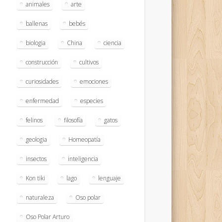
animales
arte
ballenas
bebés
biologia
China
ciencia
construcción
cultivos
curiosidades
emociones
enfermedad
especies
felinos
filosofía
gatos
geologia
Homeopatía
insectos
inteligencia
Kon tiki
lago
lenguaje
naturaleza
Oso polar
Oso Polar Arturo