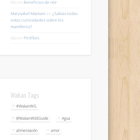
Riki
en
Beneficios de reir
Marysabel Mamani
en
¿Sabías todas
estas curiosidades sobre los
mamíferos?
lala
en
Pirófitos
Wakan Tags
#WakanWG
@WakanWildGuide
Agua
alimentación
amor