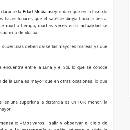
 durante la
Edad Media
a
seguraban que en la fase de
s haces lunares que el satélite dirigía hacia la tierra.
ce mucho tiempo, muchas veces en la actualidad se
inónimo de «loco».
las superlunas deben darse las mayores mareas ya que
e encuentra entre la Luna y el Sol, lo que se conoce
ón de la Luna es mayor que en otras ocasiones, lo que
i en una superluna la distancia es un 10% menor, la
mayor.
nsaje: «Motivaros, salir y observar el cielo de
éis a la astronomía y seáis adictos a vivir la