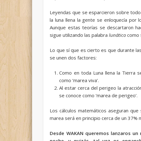
Leyendas que se esparcieron sobre todo
la luna llena la gente se enloquecía por lo
Aunque estas teorías se descartaron ha
sigue utilizando las palabra
lunático
como s
Lo que sí que es cierto es que durante 
se unen dos factores:
Como en toda Luna llena la Tierra s
como ‘marea viva’.
Al estar cerca del perigeo la atracci
se conoce como ‘marea de perigeo’.
Los cálculos matemáticos aseguran que s
marea será en principio cerca de un 37% 
Desde WAKAN queremos lanzaros un me
noche, y quizás, tal vez os enganch