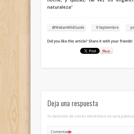
naturaleza”
@WakanWildGuide
9 Septiembre
p
Did you like this article? Share it with your friends!
Deja una respuesta
Tu dirección de correo electrónico no será publica
*
Comentario