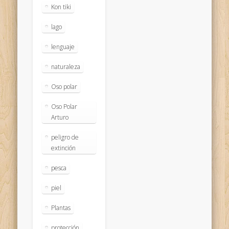
Kon tiki
lago
lenguaje
naturaleza
Oso polar
Oso Polar
Arturo
peligro de
extinción
pesca
piel
Plantas
protección