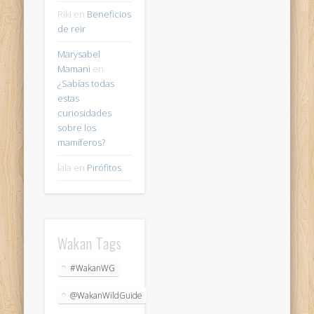
Riki
en
Beneficios
de reir
Marysabel
Mamani
en
¿Sabías todas
estas
curiosidades
sobre los
mamíferos?
lala
en
Pirófitos
Wakan Tags
#WakanWG
@WakanWildGuide