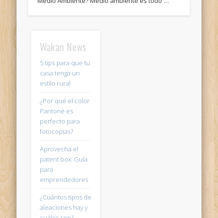
Medio Ambiente? Medio ambiente es todo …
Wakan News
5 tips para que tu
casa tenga un
estilo rural
¿Por qué el color
Pantone es
perfecto para
fotocopias?
Aprovecha el
patent box: Guía
para
emprendedores
¿Cuántos tipos de
aleaciones hay y
cuáles son?