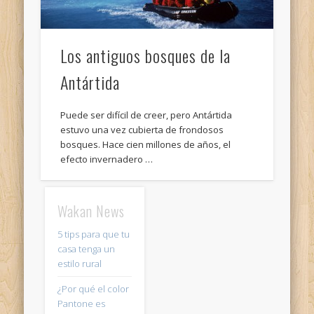
Los antiguos bosques de la
Antártida
Puede ser difícil de creer, pero Antártida
estuvo una vez cubierta de frondosos
bosques. Hace cien millones de años, el
efecto invernadero …
Wakan News
5 tips para que tu
casa tenga un
estilo rural
¿Por qué el color
Pantone es