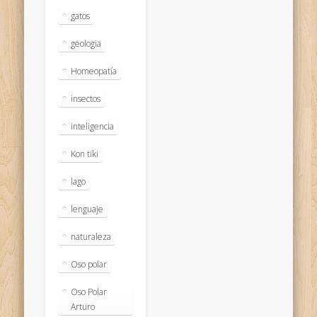
gatos
geologia
Homeopatía
insectos
inteligencia
Kon tiki
lago
lenguaje
naturaleza
Oso polar
Oso Polar
Arturo