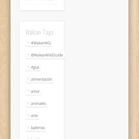
Wakan Tags
#WakanWG
@WakanWildGuide
Agua
alimentación
amor
animales
arte
ballenas