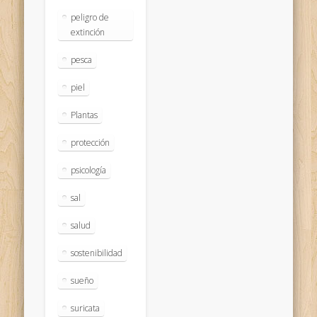
peligro de
extinción
pesca
piel
Plantas
protección
psicología
sal
salud
sostenibilidad
sueño
suricata