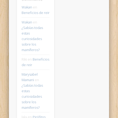
Wakan
en
Beneficios de reir
Wakan
en
¿Sabías todas
estas
curiosidades
sobre los
mamíferos?
Riki
en
Beneficios
de reir
Marysabel
Mamani
en
¿Sabías todas
estas
curiosidades
sobre los
mamíferos?
lala
en
Pirófitos