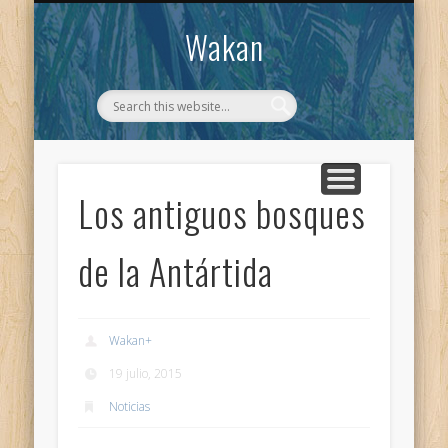
CONTACTO
WAKAN
Wakan
Los antiguos bosques
de la Antártida
Wakan
+
19 julio, 2015
Noticias