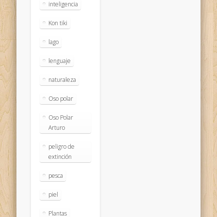
inteligencia
Kon tiki
lago
lenguaje
naturaleza
Oso polar
Oso Polar
Arturo
peligro de
extinción
pesca
piel
Plantas