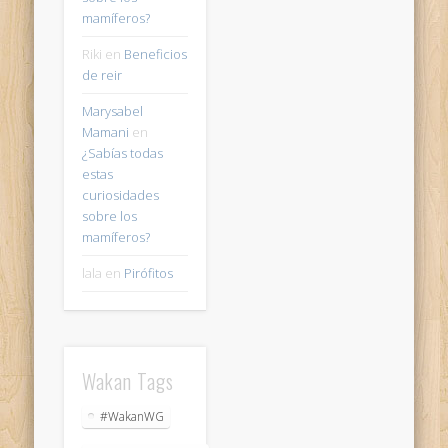
mamíferos?
Riki
en
Beneficios
de reir
Marysabel
Mamani
en
¿Sabías todas
estas
curiosidades
sobre los
mamíferos?
lala
en
Pirófitos
Wakan Tags
#WakanWG