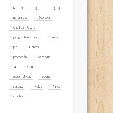
Kon tiki
lago
lenguaje
naturaleza
Oso polar
Oso Polar Arturo
peligro de extinción
pesca
piel
Plantas
protección
psicología
sal
salud
sostenibilidad
sueño
suricata
viajes
África
árboles