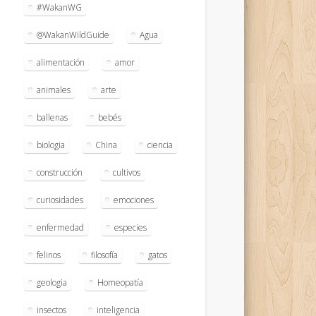
#WakanWG
@WakanWildGuide
Agua
alimentación
amor
animales
arte
ballenas
bebés
biologia
China
ciencia
construcción
cultivos
curiosidades
emociones
enfermedad
especies
felinos
filosofía
gatos
geologia
Homeopatía
insectos
inteligencia