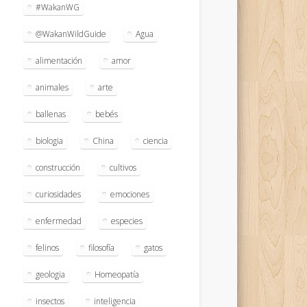
#WakanWG
@WakanWildGuide
Agua
alimentación
amor
animales
arte
ballenas
bebés
biologia
China
ciencia
construcción
cultivos
curiosidades
emociones
enfermedad
especies
felinos
filosofía
gatos
geologia
Homeopatía
insectos
inteligencia