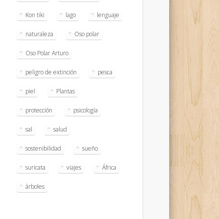
Kon tiki
lago
lenguaje
naturaleza
Oso polar
Oso Polar Arturo
peligro de extinción
pesca
piel
Plantas
protección
psicología
sal
salud
sostenibilidad
sueño
suricata
viajes
África
árboles