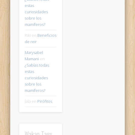
estas
curiosidades
sobre los
mamíferos?
Riki
en
Beneficios
de reir
Marysabel
Mamani
en
¿Sabías todas
estas
curiosidades
sobre los
mamíferos?
lala
en
Pirófitos
Wakan Tags