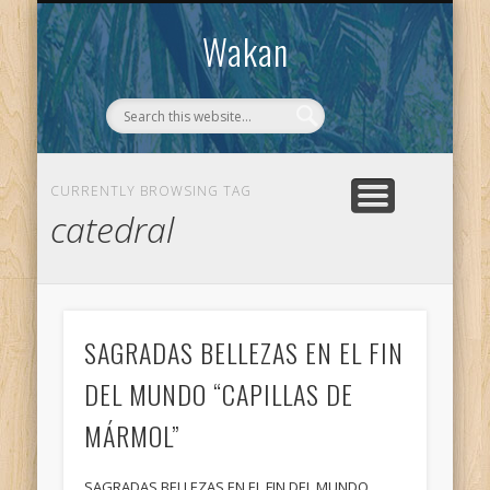
CONTACTO
WAKAN
Wakan
CURRENTLY BROWSING TAG
catedral
SAGRADAS BELLEZAS EN EL FIN
DEL MUNDO “CAPILLAS DE
MÁRMOL”
SAGRADAS BELLEZAS EN EL FIN DEL MUNDO