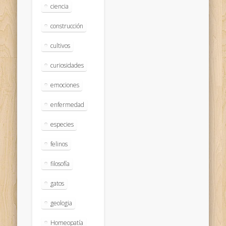
ciencia
construcción
cultivos
curiosidades
emociones
enfermedad
especies
felinos
filosofía
gatos
geologia
Homeopatía