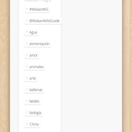
#WakanWG
@WakanWildGuide
Agua
alimentación
amor
animales
arte
ballenas
bebés
biologia
China