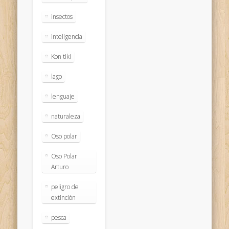
insectos
inteligencia
Kon tiki
lago
lenguaje
naturaleza
Oso polar
Oso Polar
Arturo
peligro de
extinción
pesca