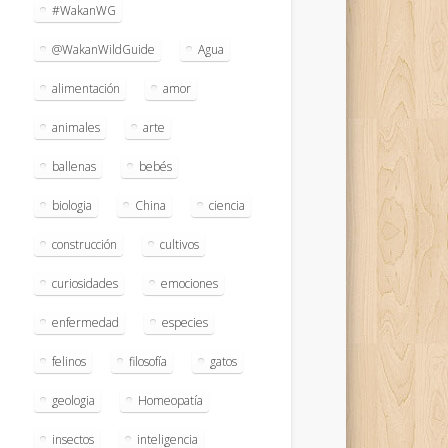
#WakanWG
@WakanWildGuide
Agua
alimentación
amor
animales
arte
ballenas
bebés
biologia
China
ciencia
construcción
cultivos
curiosidades
emociones
enfermedad
especies
felinos
filosofía
gatos
geologia
Homeopatía
insectos
inteligencia