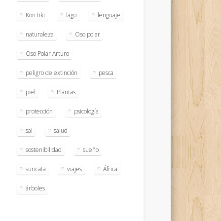
Kon tiki
lago
lenguaje
naturaleza
Oso polar
Oso Polar Arturo
peligro de extinción
pesca
piel
Plantas
protección
psicología
sal
salud
sostenibilidad
sueño
suricata
viajes
África
árboles