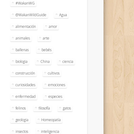
#WakanWG
@WakanWildGuide
Agua
alimentación
amor
animales
arte
ballenas
bebés
biologia
China
ciencia
construcción
cultivos
curiosidades
emociones
enfermedad
especies
felinos
filosofía
gatos
geologia
Homeopatía
insectos
inteligencia