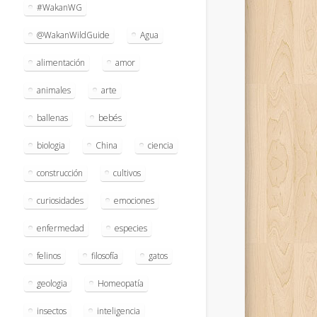
#WakanWG
@WakanWildGuide
Agua
alimentación
amor
animales
arte
ballenas
bebés
biologia
China
ciencia
construcción
cultivos
curiosidades
emociones
enfermedad
especies
felinos
filosofía
gatos
geologia
Homeopatía
insectos
inteligencia