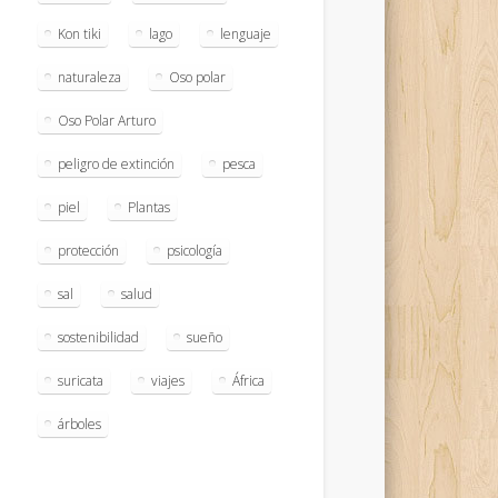
Kon tiki
lago
lenguaje
naturaleza
Oso polar
Oso Polar Arturo
peligro de extinción
pesca
piel
Plantas
protección
psicología
sal
salud
sostenibilidad
sueño
suricata
viajes
África
árboles