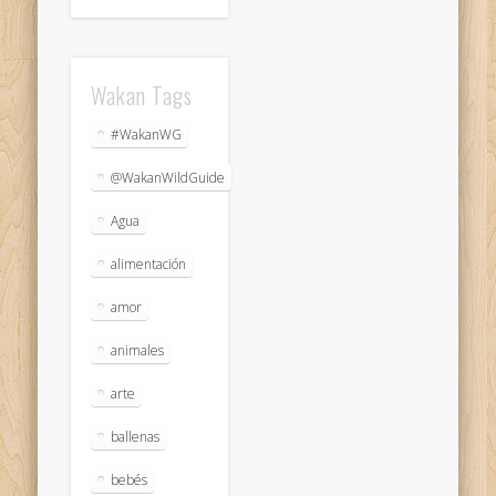
Wakan Tags
#WakanWG
@WakanWildGuide
Agua
alimentación
amor
animales
arte
ballenas
bebés