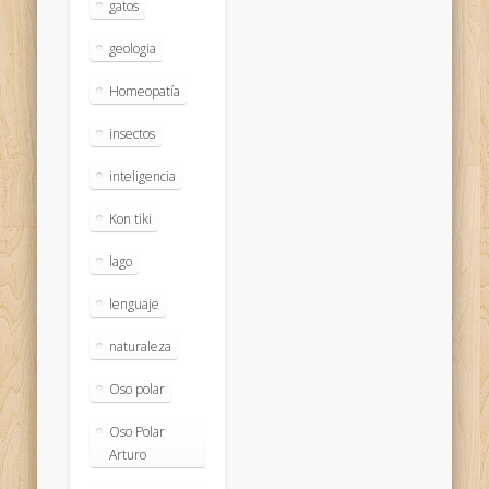
gatos
geologia
Homeopatía
insectos
inteligencia
Kon tiki
lago
lenguaje
naturaleza
Oso polar
Oso Polar
Arturo