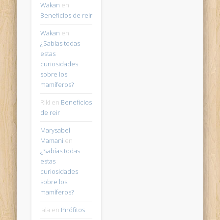
Wakan
en
Beneficios de reir
Wakan
en
¿Sabías todas
estas
curiosidades
sobre los
mamíferos?
Riki
en
Beneficios
de reir
Marysabel
Mamani
en
¿Sabías todas
estas
curiosidades
sobre los
mamíferos?
lala
en
Pirófitos