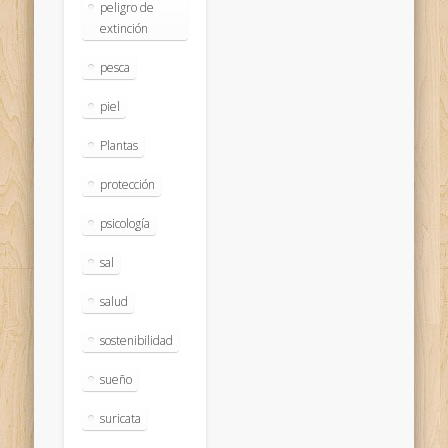
peligro de
extinción
pesca
piel
Plantas
protección
psicología
sal
salud
sostenibilidad
sueño
suricata