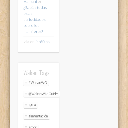
Mamani
en
¿Sabías todas
estas
curiosidades
sobre los
mamíferos?
lala
en
Pirófitos
Wakan Tags
#WakanWG
@WakanWildGuide
Agua
alimentación
amor