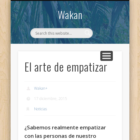
CONTACTO
WAKAN
Wakan
El arte de empatizar
Wakan
+
17 diciembre, 2015
Noticias
¿Sabemos realmente empatizar
con las personas de nuestro