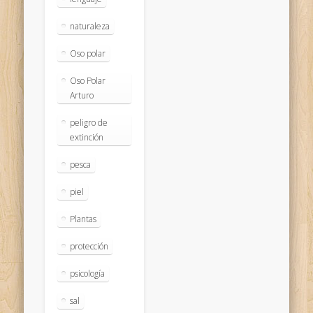
naturaleza
Oso polar
Oso Polar
Arturo
peligro de
extinción
pesca
piel
Plantas
protección
psicología
sal