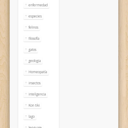
enfermedad
especies
felinos
filosofía
gatos
geologia
Homeopatía
insectos
inteligencia
Kon tiki
lago
lenguaje