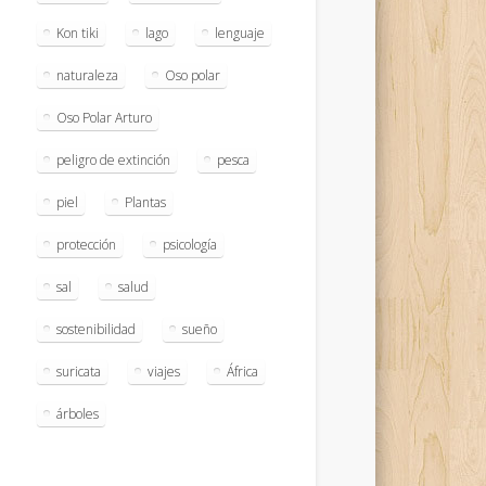
Kon tiki
lago
lenguaje
naturaleza
Oso polar
Oso Polar Arturo
peligro de extinción
pesca
piel
Plantas
protección
psicología
sal
salud
sostenibilidad
sueño
suricata
viajes
África
árboles