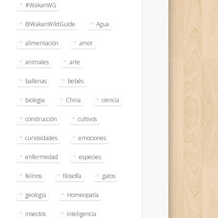
#WakanWG
@WakanWildGuide
Agua
alimentación
amor
animales
arte
ballenas
bebés
biologia
China
ciencia
construcción
cultivos
curiosidades
emociones
enfermedad
especies
felinos
filosofía
gatos
geologia
Homeopatía
insectos
inteligencia