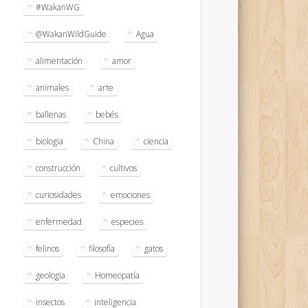
#WakanWG
@WakanWildGuide
Agua
alimentación
amor
animales
arte
ballenas
bebés
biologia
China
ciencia
construcción
cultivos
curiosidades
emociones
enfermedad
especies
felinos
filosofía
gatos
geologia
Homeopatía
insectos
inteligencia