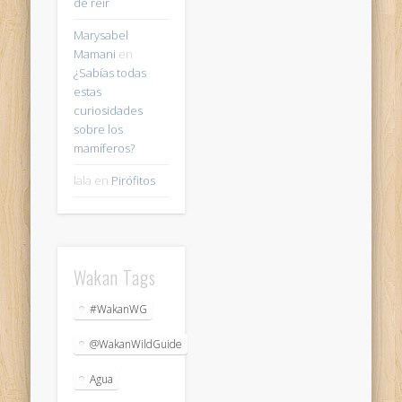
de reir
Marysabel
Mamani
en
¿Sabías todas
estas
curiosidades
sobre los
mamíferos?
lala
en
Pirófitos
Wakan Tags
#WakanWG
@WakanWildGuide
Agua