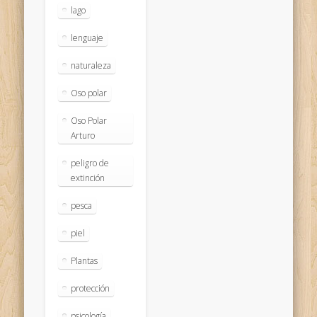
lago
lenguaje
naturaleza
Oso polar
Oso Polar
Arturo
peligro de
extinción
pesca
piel
Plantas
protección
psicología