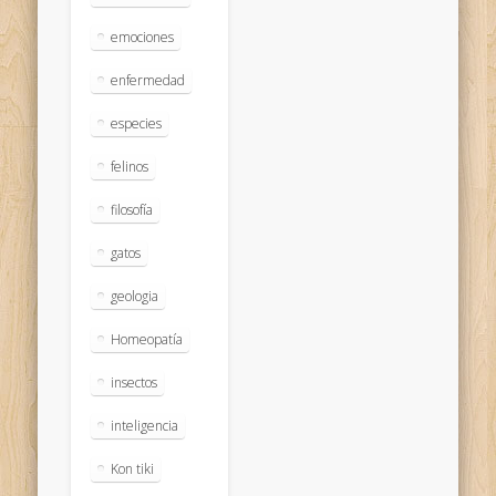
emociones
enfermedad
especies
felinos
filosofía
gatos
geologia
Homeopatía
insectos
inteligencia
Kon tiki