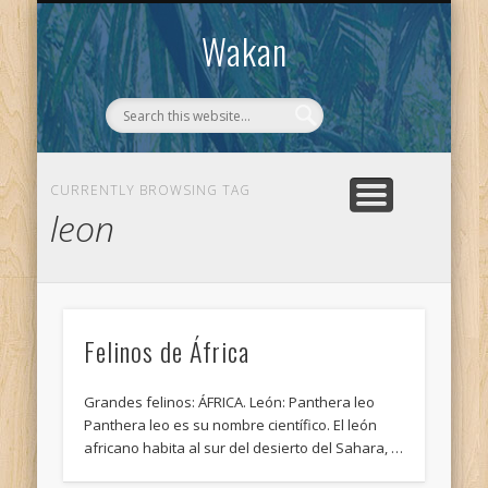
CONTACTO
WAKAN
Wakan
CURRENTLY BROWSING TAG
leon
Felinos de África
Grandes felinos: ÁFRICA. León: Panthera leo
Panthera leo es su nombre científico. El león
africano habita al sur del desierto del Sahara, …