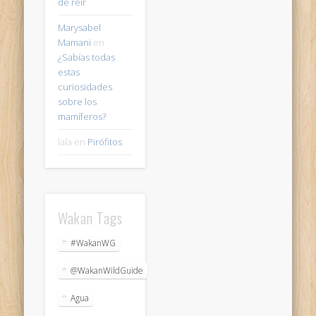
de reir
Marysabel
Mamani
en
¿Sabías todas
estas
curiosidades
sobre los
mamíferos?
lala
en
Pirófitos
Wakan Tags
#WakanWG
@WakanWildGuide
Agua