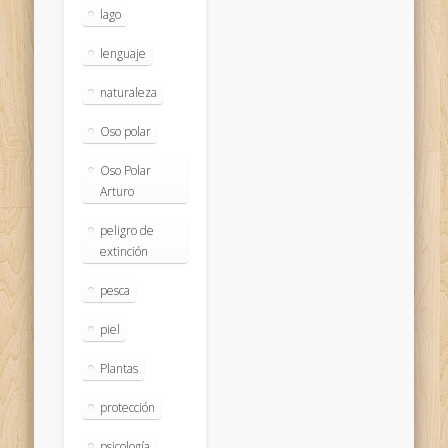
lago
lenguaje
naturaleza
Oso polar
Oso Polar
Arturo
peligro de
extinción
pesca
piel
Plantas
protección
psicología