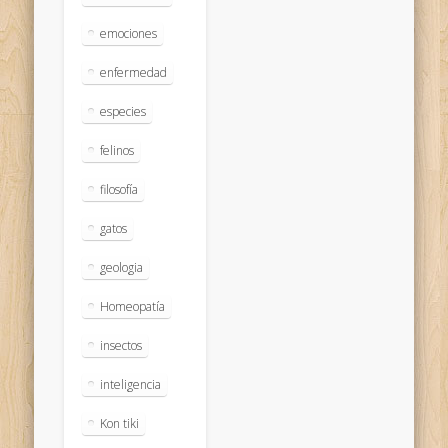
emociones
enfermedad
especies
felinos
filosofía
gatos
geologia
Homeopatía
insectos
inteligencia
Kon tiki