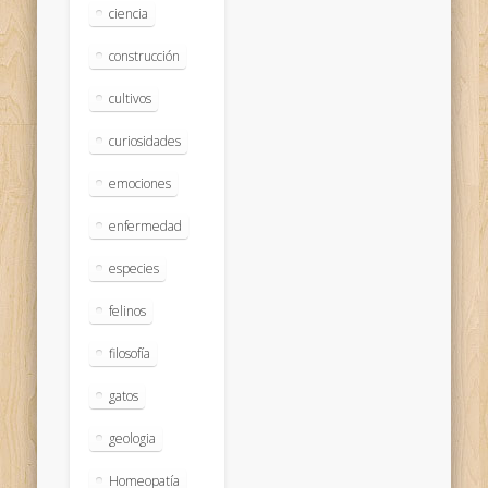
ciencia
construcción
cultivos
curiosidades
emociones
enfermedad
especies
felinos
filosofía
gatos
geologia
Homeopatía