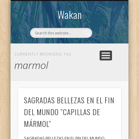
CONTACTO
WAKAN
Wakan
CURRENTLY BROWSING TAG
marmol
SAGRADAS BELLEZAS EN EL FIN
DEL MUNDO “CAPILLAS DE
MÁRMOL”
SAGRADAS BELLEZAS EN EL FIN DEL MUNDO