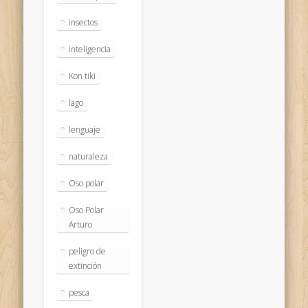
insectos
inteligencia
Kon tiki
lago
lenguaje
naturaleza
Oso polar
Oso Polar
Arturo
peligro de
extinción
pesca