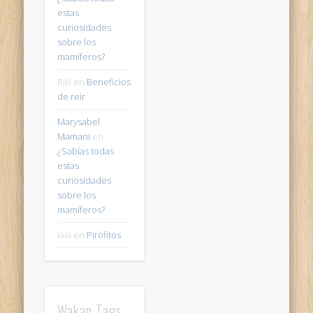
estas
curiosidades
sobre los
mamíferos?
Riki
en
Beneficios
de reir
Marysabel
Mamani
en
¿Sabías todas
estas
curiosidades
sobre los
mamíferos?
lala
en
Pirófitos
Wakan Tags