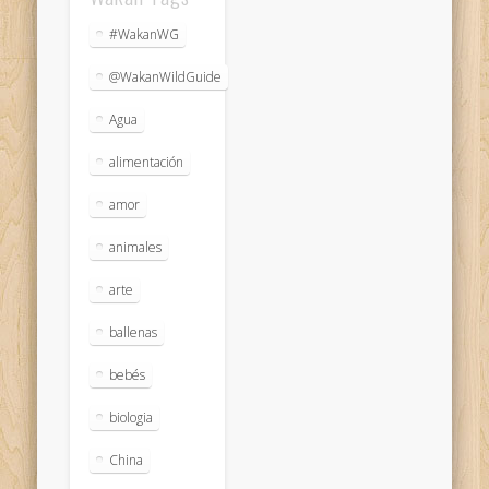
#WakanWG
@WakanWildGuide
Agua
alimentación
amor
animales
arte
ballenas
bebés
biologia
China