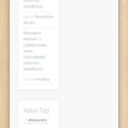
sobre los
mamíferos?
Riki
en
Beneficios
de reir
Marysabel
Mamani
en
¿Sabías todas
estas
curiosidades
sobre los
mamíferos?
lala
en
Pirófitos
Wakan Tags
#WakanWG