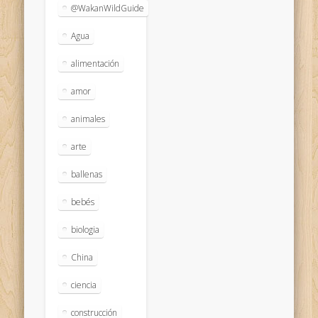
@WakanWildGuide
Agua
alimentación
amor
animales
arte
ballenas
bebés
biologia
China
ciencia
construcción