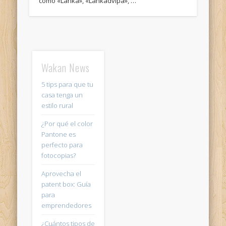
como «Lanka», «Lankadvīpa», …
Wakan News
5 tips para que tu
casa tenga un
estilo rural
¿Por qué el color
Pantone es
perfecto para
fotocopias?
Aprovecha el
patent box: Guía
para
emprendedores
¿Cuántos tipos de