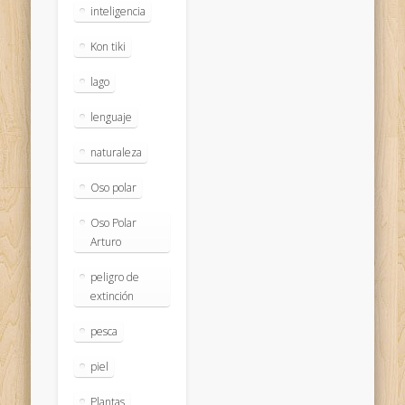
inteligencia
Kon tiki
lago
lenguaje
naturaleza
Oso polar
Oso Polar
Arturo
peligro de
extinción
pesca
piel
Plantas