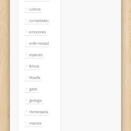
cultivos
curiosidades
emociones
enfermedad
especies
felinos
filosofía
gatos
geologia
Homeopatía
insectos