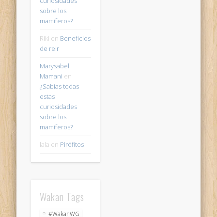
curiosidades
sobre los
mamíferos?
Riki
en
Beneficios
de reir
Marysabel
Mamani
en
¿Sabías todas
estas
curiosidades
sobre los
mamíferos?
lala
en
Pirófitos
Wakan Tags
#WakanWG