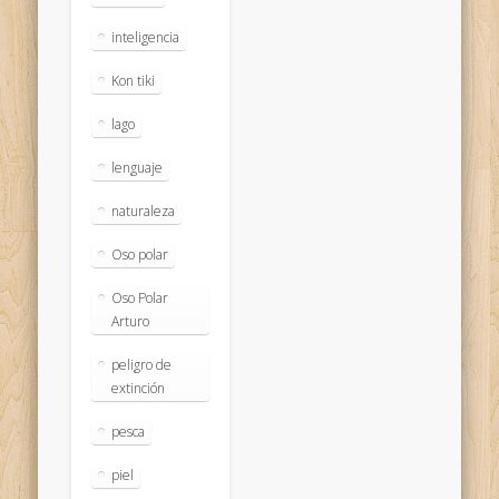
inteligencia
Kon tiki
lago
lenguaje
naturaleza
Oso polar
Oso Polar
Arturo
peligro de
extinción
pesca
piel