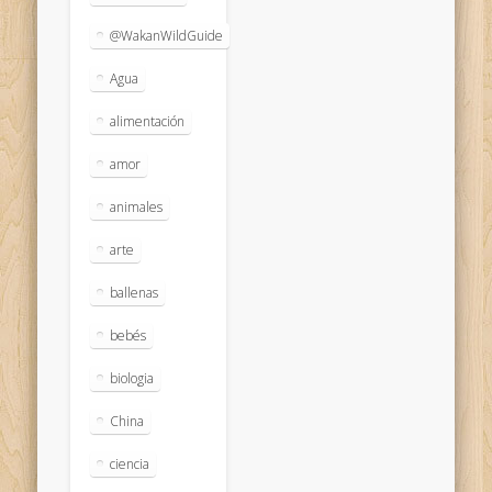
@WakanWildGuide
Agua
alimentación
amor
animales
arte
ballenas
bebés
biologia
China
ciencia