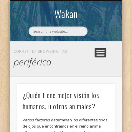
CONTACTO
WAKAN
Wakan
CURRENTLY BROWSING TAG
periférica
¿Quién tiene mejor visión los
humanos, u otros animales?
Varios factores determinan los diferentes tipos
de ojos que encontramos en el reino animal.