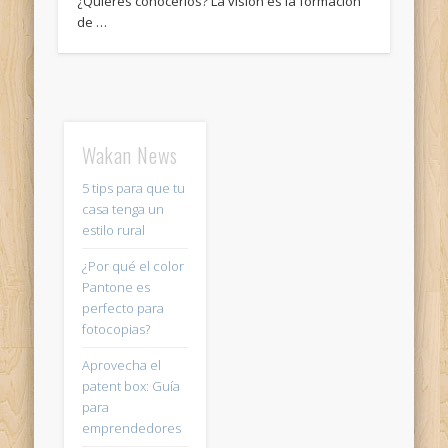
¿Quieres conocerlos? La visión es la formación
de …
Wakan News
5 tips para que tu
casa tenga un
estilo rural
¿Por qué el color
Pantone es
perfecto para
fotocopias?
Aprovecha el
patent box: Guía
para
emprendedores