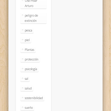
Oso Polar
Arturo
peligro de
extinción
pesca
piel
Plantas
protección
psicología
sal
salud
sostenibilidad
sueño