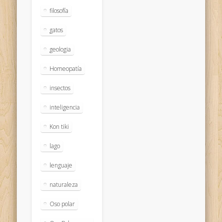
filosofía
gatos
geologia
Homeopatía
insectos
inteligencia
Kon tiki
lago
lenguaje
naturaleza
Oso polar