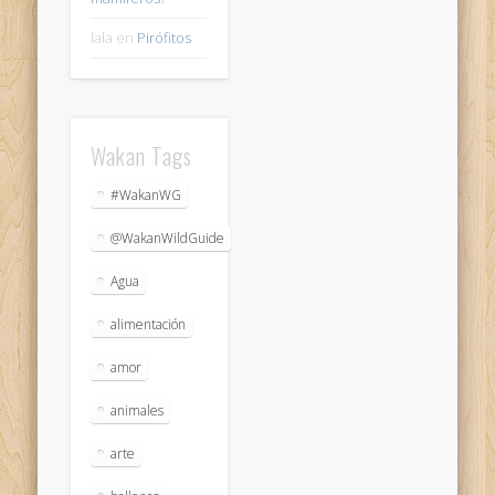
lala
en
Pirófitos
Wakan Tags
#WakanWG
@WakanWildGuide
Agua
alimentación
amor
animales
arte