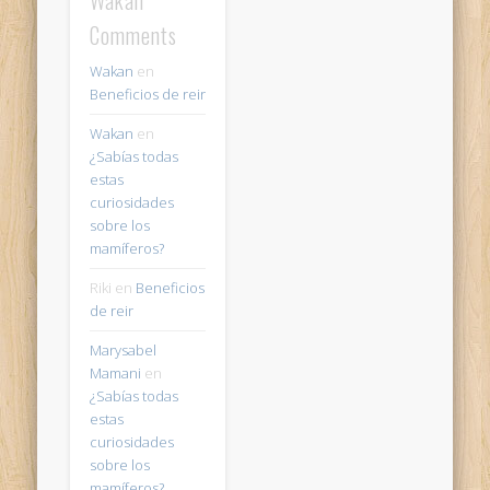
Wakan
Comments
Wakan
en
Beneficios de reir
Wakan
en
¿Sabías todas
estas
curiosidades
sobre los
mamíferos?
Riki
en
Beneficios
de reir
Marysabel
Mamani
en
¿Sabías todas
estas
curiosidades
sobre los
mamíferos?