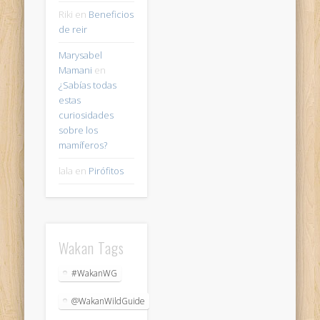
Riki
en
Beneficios
de reir
Marysabel
Mamani
en
¿Sabías todas
estas
curiosidades
sobre los
mamíferos?
lala
en
Pirófitos
Wakan Tags
#WakanWG
@WakanWildGuide