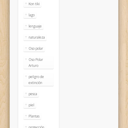
Kon tiki
lago
lenguaje
naturaleza
Oso polar
Oso Polar
Arturo
peligro de
extinción
pesca
piel
Plantas
protección