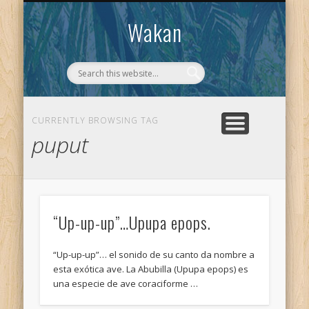
CONTACTO
WAKAN
Wakan
CURRENTLY BROWSING TAG
puput
“Up-up-up”…Upupa epops.
“Up-up-up”… el sonido de su canto da nombre a
esta exótica ave. La Abubilla (Upupa epops) es
una especie de ave coraciforme …