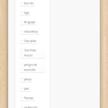
Kon tiki
lago
lenguaje
naturaleza
Oso polar
Oso Polar
Arturo
peligro de
extinción
pesca
piel
Plantas
protección