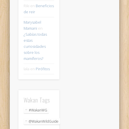
Riki
en
Beneficios
de reir
Marysabel
Mamani
en
¿Sabías todas
estas
curiosidades
sobre los
mamíferos?
lala
en
Pirófitos
Wakan Tags
#WakanWG
@WakanWildGuide