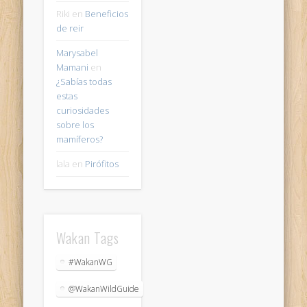
Riki
en
Beneficios
de reir
Marysabel
Mamani
en
¿Sabías todas
estas
curiosidades
sobre los
mamíferos?
lala
en
Pirófitos
Wakan Tags
#WakanWG
@WakanWildGuide