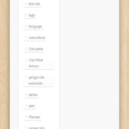
Kon tiki
lago
lenguaje
naturaleza
Oso polar
Oso Polar
Arturo
peligro de
extinción
pesca
piel
Plantas
protección