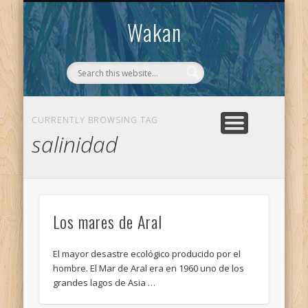
CONTACTO
WAKAN
Wakan
CURRENTLY BROWSING TAG
salinidad
Los mares de Aral
El mayor desastre ecológico producido por el
hombre. El Mar de Aral era en 1960 uno de los
grandes lagos de Asia …