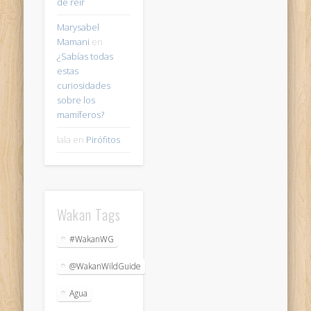
de reir
Marysabel
Mamani
en
¿Sabías todas
estas
curiosidades
sobre los
mamíferos?
lala
en
Pirófitos
Wakan Tags
#WakanWG
@WakanWildGuide
Agua