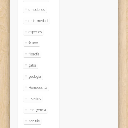
emociones
enfermedad
especies
felinos
filosofía
gatos
geologia
Homeopatía
insectos
inteligencia
Kon tiki