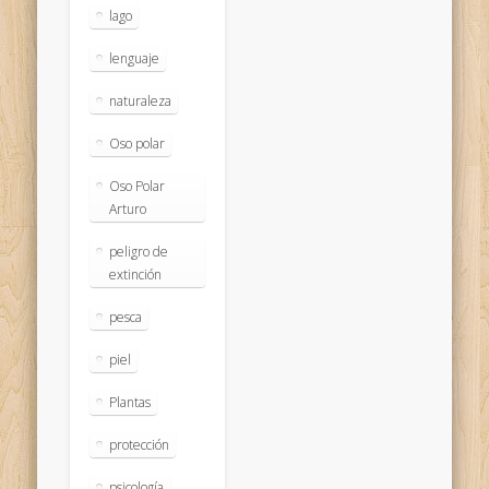
lago
lenguaje
naturaleza
Oso polar
Oso Polar
Arturo
peligro de
extinción
pesca
piel
Plantas
protección
psicología