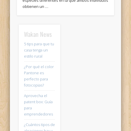
especies diferentes en la que ambos individuos
obtienen un …
Wakan News
5 tips para que tu
casa tenga un
estilo rural
¿Por qué el color
Pantone es
perfecto para
fotocopias?
Aprovecha el
patent box: Guía
para
emprendedores
¿Cuántos tipos de
aleaciones hay y