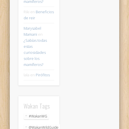
mamíferos?
Riki
en
Beneficios
de reir
Marysabel
Mamani
en
¿Sabías todas
estas
curiosidades
sobre los
mamíferos?
lala
en
Pirófitos
Wakan Tags
#WakanWG
@WakanWildGuide