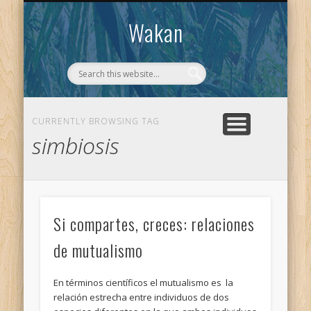
CONTACTO
WAKAN
Wakan
CURRENTLY BROWSING TAG
simbiosis
Si compartes, creces: relaciones
de mutualismo
En términos científicos el mutualismo es la
relación estrecha entre individuos de dos