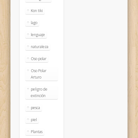
Kon tiki
lago
lenguaje
naturaleza
Oso polar
Oso Polar
Arturo
peligro de
extinción
pesca
piel
Plantas