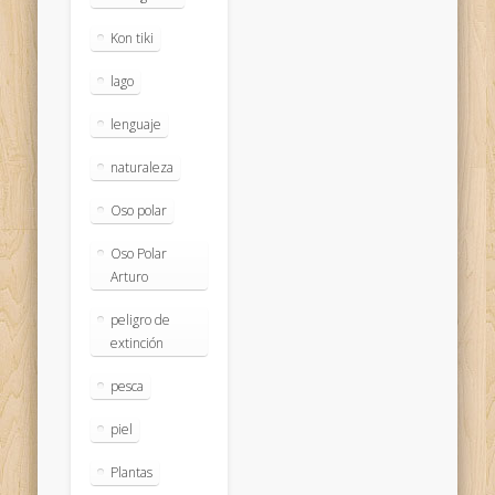
Kon tiki
lago
lenguaje
naturaleza
Oso polar
Oso Polar
Arturo
peligro de
extinción
pesca
piel
Plantas