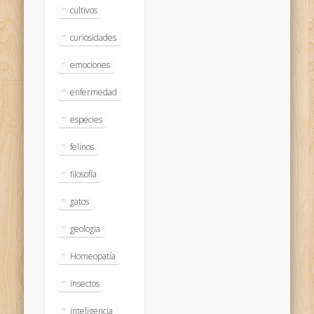
cultivos
curiosidades
emociones
enfermedad
especies
felinos
filosofía
gatos
geologia
Homeopatía
insectos
inteligencia