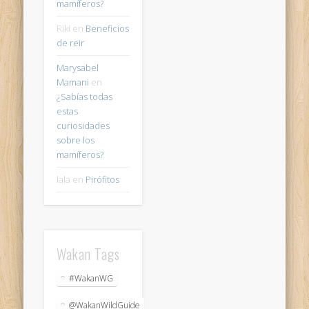
mamíferos?
Riki
en
Beneficios
de reir
Marysabel
Mamani
en
¿Sabías todas
estas
curiosidades
sobre los
mamíferos?
lala
en
Pirófitos
Wakan Tags
#WakanWG
@WakanWildGuide