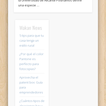
la Universidad de Alicante Podríamos definir
una especie …
Wakan News
5 tips para que tu
casa tenga un
estilo rural
¿Por qué el color
Pantone es
perfecto para
fotocopias?
Aprovecha el
patent box: Guía
para
emprendedores
¿Cuántos tipos de
aleaciones hay y