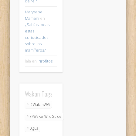
de reir
Marysabel
Mamani
en
¿Sabías todas
estas
curiosidades
sobre los
mamíferos?
lala
en
Pirófitos
Wakan Tags
#WakanWG
@WakanWildGuide
Agua