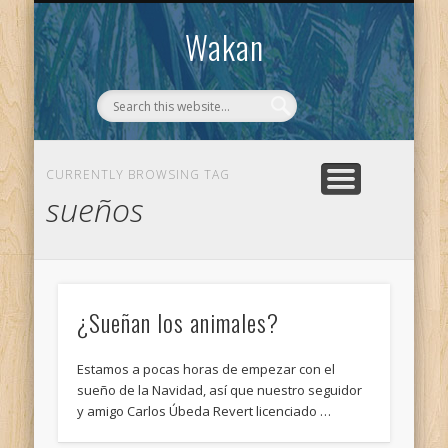
CONTACTO
WAKAN
Wakan
CURRENTLY BROWSING TAG
sueños
¿Sueñan los animales?
Estamos a pocas horas de empezar con el
sueño de la Navidad, así que nuestro seguidor
y amigo Carlos Úbeda Revert licenciado …