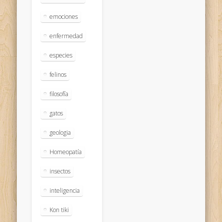
emociones
enfermedad
especies
felinos
filosofía
gatos
geologia
Homeopatía
insectos
inteligencia
Kon tiki