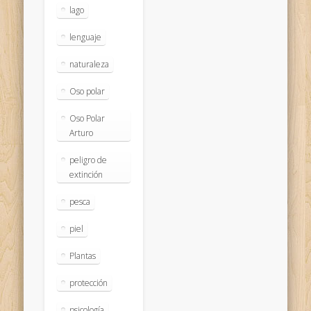
lago
lenguaje
naturaleza
Oso polar
Oso Polar
Arturo
peligro de
extinción
pesca
piel
Plantas
protección
psicología