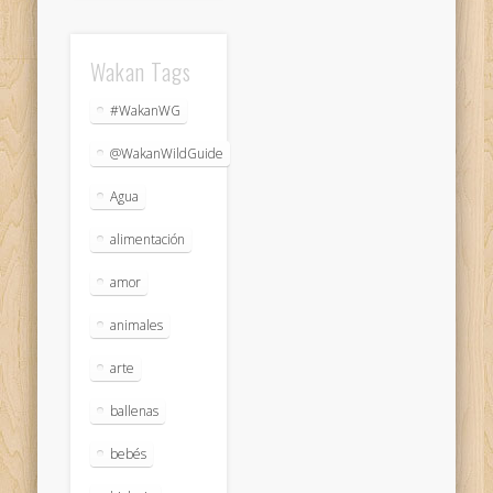
Wakan Tags
#WakanWG
@WakanWildGuide
Agua
alimentación
amor
animales
arte
ballenas
bebés