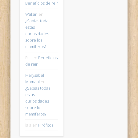
Beneficios de reir
Wakan
en
¿Sabías todas
estas
curiosidades
sobre los
mamíferos?
Riki
en
Beneficios
de reir
Marysabel
Mamani
en
¿Sabías todas
estas
curiosidades
sobre los
mamíferos?
lala
en
Pirófitos