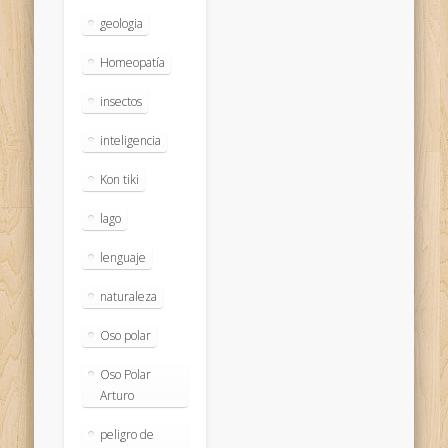
geologia
Homeopatía
insectos
inteligencia
Kon tiki
lago
lenguaje
naturaleza
Oso polar
Oso Polar
Arturo
peligro de