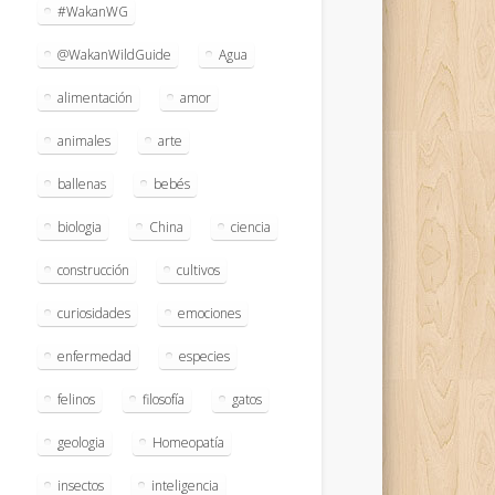
#WakanWG
@WakanWildGuide
Agua
alimentación
amor
animales
arte
ballenas
bebés
biologia
China
ciencia
construcción
cultivos
curiosidades
emociones
enfermedad
especies
felinos
filosofía
gatos
geologia
Homeopatía
insectos
inteligencia