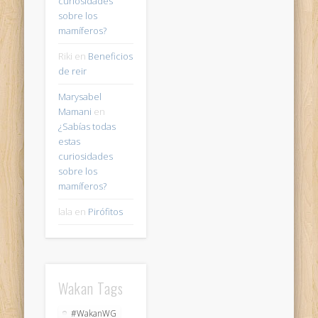
curiosidades
sobre los
mamíferos?
Riki
en
Beneficios
de reir
Marysabel
Mamani
en
¿Sabías todas
estas
curiosidades
sobre los
mamíferos?
lala
en
Pirófitos
Wakan Tags
#WakanWG