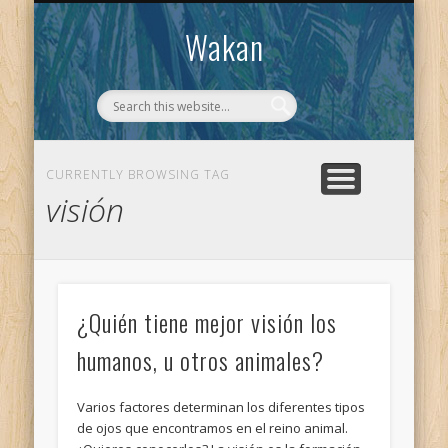
CONTACTO
WAKAN
Wakan
CURRENTLY BROWSING TAG
visión
¿Quién tiene mejor visión los
humanos, u otros animales?
Varios factores determinan los diferentes tipos
de ojos que encontramos en el reino animal.