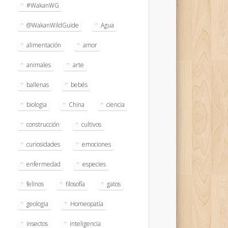
#WakanWG
@WakanWildGuide
Agua
alimentación
amor
animales
arte
ballenas
bebés
biologia
China
ciencia
construcción
cultivos
curiosidades
emociones
enfermedad
especies
felinos
filosofía
gatos
geologia
Homeopatía
insectos
inteligencia