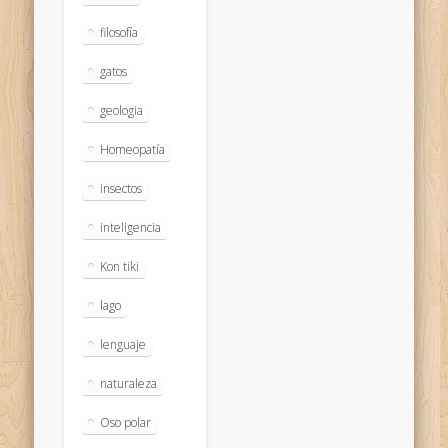
filosofía
gatos
geologia
Homeopatía
insectos
inteligencia
Kon tiki
lago
lenguaje
naturaleza
Oso polar