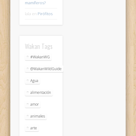
mamíferos?
lala
en
Pirófitos
Wakan Tags
#WakanWG
@WakanWildGuide
Agua
alimentación
amor
animales
arte