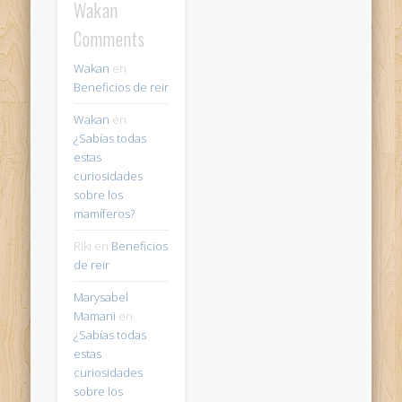
Wakan
Comments
Wakan
en
Beneficios de reir
Wakan
en
¿Sabías todas
estas
curiosidades
sobre los
mamíferos?
Riki
en
Beneficios
de reir
Marysabel
Mamani
en
¿Sabías todas
estas
curiosidades
sobre los