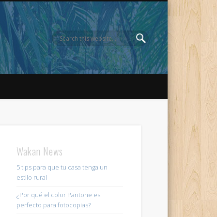
Wakan News
5 tips para que tu casa tenga un
estilo rural
¿Por qué el color Pantone es
perfecto para fotocopias?