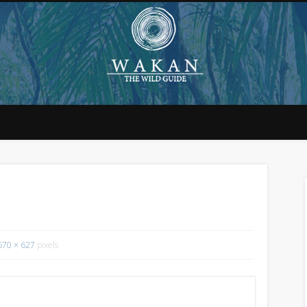
670 × 627
pixels