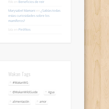
Riki
en
Beneficios de reir
Marysabel Mamani
en
¿Sabías todas
estas curiosidades sobre los
mamíferos?
lala
en
Pirófitos
Wakan Tags
#WakanWG
@WakanWildGuide
Agua
alimentación
amor