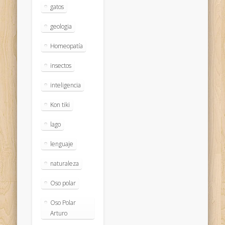
gatos
geologia
Homeopatía
insectos
inteligencia
Kon tiki
lago
lenguaje
naturaleza
Oso polar
Oso Polar
Arturo