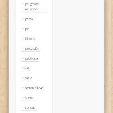
peligro de
extinción
pesca
piel
Plantas
protección
psicología
sal
salud
sostenibilidad
sueño
suricata