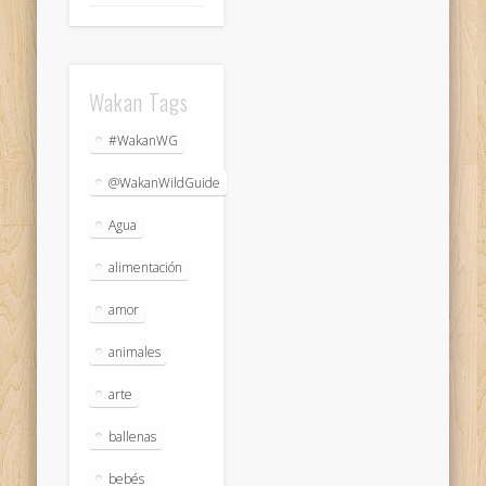
Wakan Tags
#WakanWG
@WakanWildGuide
Agua
alimentación
amor
animales
arte
ballenas
bebés