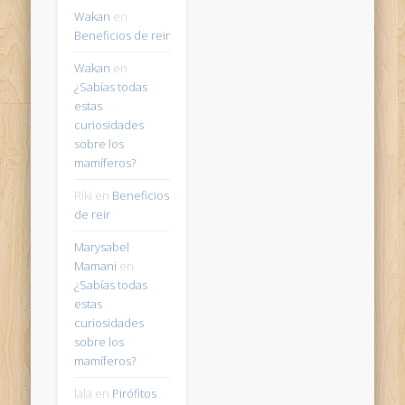
Wakan
en
Beneficios de reir
Wakan
en
¿Sabías todas
estas
curiosidades
sobre los
mamíferos?
Riki
en
Beneficios
de reir
Marysabel
Mamani
en
¿Sabías todas
estas
curiosidades
sobre los
mamíferos?
lala
en
Pirófitos