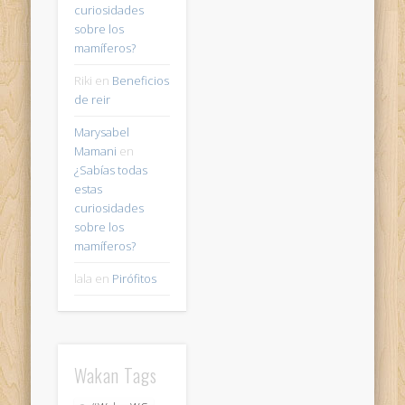
curiosidades
sobre los
mamíferos?
Riki
en
Beneficios
de reir
Marysabel
Mamani
en
¿Sabías todas
estas
curiosidades
sobre los
mamíferos?
lala
en
Pirófitos
Wakan Tags