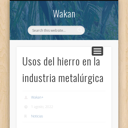
CONTACTO
WAKAN
Wakan
Usos del hierro en la
industria metalúrgica
Wakan
+
1 agosto, 2022
Noticias