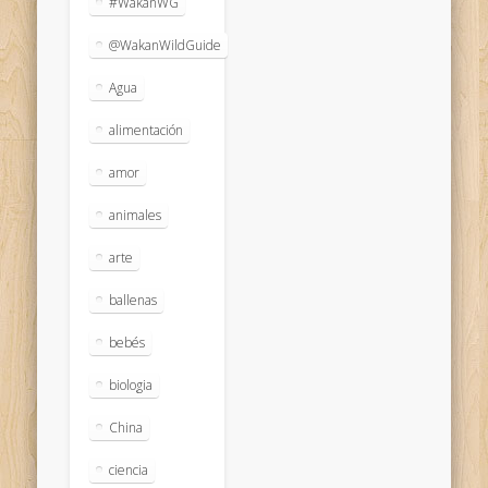
#WakanWG
@WakanWildGuide
Agua
alimentación
amor
animales
arte
ballenas
bebés
biologia
China
ciencia