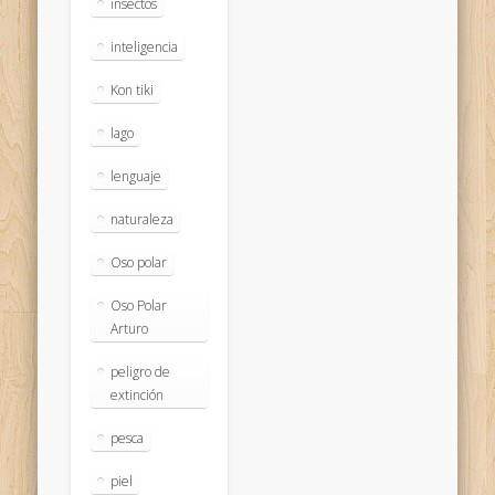
insectos
inteligencia
Kon tiki
lago
lenguaje
naturaleza
Oso polar
Oso Polar
Arturo
peligro de
extinción
pesca
piel