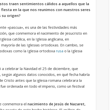
stos traen sentimientos cálidos a aquellos que la
 fiesta en la que nos reunimos con nuestros seres
s su origen?
nte «pascua», es una de las festividades más
ración, que conmemora el nacimiento de
Jesucristo
en
a
Iglesia católica
, en la
Iglesia anglicana
, en
a mayoría de las
Iglesias ortodoxas
. En cambio, se
rtodoxas
como la
Iglesia ortodoxa
rusa
o la
Iglesia
ó a celebrar la Navidad el 25 de diciembre, que
 según algunos datos conocidos, en qué fecha habría
 Cristo antes que la iglesia romana celebrara la
e fue ordenada en todo el imperio, como un festival
se conmemora el
nacimiento de Jesús de Nazaret
,
a exacta de este hecho histórico. El análisis de