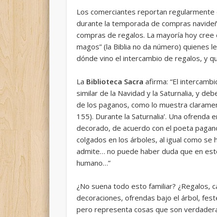
Los comerciantes reportan regularmente 
durante la temporada de compras navideñ
compras de regalos. La mayoría hoy cree q
magos” (la Biblia no da número) quienes l
dónde vino el intercambio de regalos, y qu
La
Biblioteca Sacra
afirma: “
El intercambi
similar de la Navidad y la Saturnalia, y
debe
de los paganos
, como lo muestra clarament
155). Durante la Saturnalia’. Una ofrenda
decorado, de acuerdo con el poeta pagano, 
colgados en los árboles, al igual como se 
admite… no puede haber duda que en est
humano
…”
¿No suena todo esto familiar? ¿Regalos, ca
decoraciones, ofrendas bajo el árbol, fes
pero representa cosas que son verdader