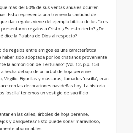
que más del 60% de sus ventas anuales ocurren
as. Esto representa una tremenda cantidad de
ue dar regalos viene del ejemplo bíblico de los “tres
e presentaron regalos a Cristo. ¿Es esto cierto? ¿De
é dice la Palabra de Dios al respecto?
o de regalos entre amigos es una característica
 haber sido adoptada por los cristianos proveniente
e la admonición de Tertuliano” (Vol. 12, p.p. 153-
 era hecha debajo de un árbol de hoja perenne
Virgilio. Figurillas y máscaras, llamados ‘
oscilla
’, eran
hace con las decoraciones navideñas hoy. La historia
os ‘
oscilla
’ tenemos un vestigio de
sacrificio
ntar en las calles, árboles de hoja perenne,
tejos y banquetes? Esto puede sonar maravilloso,
amente abominables.