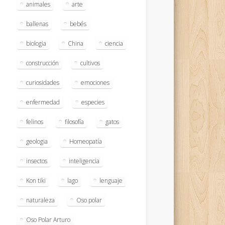
animales
arte
ballenas
bebés
biologia
China
ciencia
construcción
cultivos
curiosidades
emociones
enfermedad
especies
felinos
filosofía
gatos
geologia
Homeopatía
insectos
inteligencia
Kon tiki
lago
lenguaje
naturaleza
Oso polar
Oso Polar Arturo