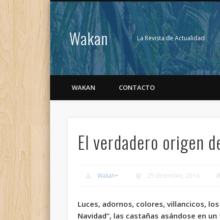
Wakan
La Revista de Actualidad
WAKAN
CONTACTO
El verdadero origen d
Wakan
+
25 diciembre, 2016
Luces, adornos, colores, villancicos, lo
Navidad”, las castañas asándose en un 