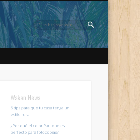
Wakan News
5 tips para que tu casa tenga un
estilo rural
¿Por qué el color Pantone es
perfecto para fotocopias?