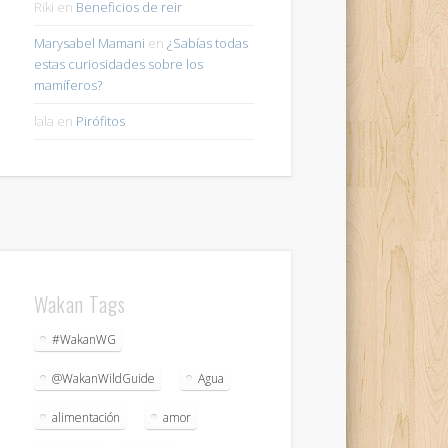
Riki
en
Beneficios de reir
Marysabel Mamani
en
¿Sabías todas
estas curiosidades sobre los
mamíferos?
lala
en
Pirófitos
Wakan Tags
#WakanWG
@WakanWildGuide
Agua
alimentación
amor