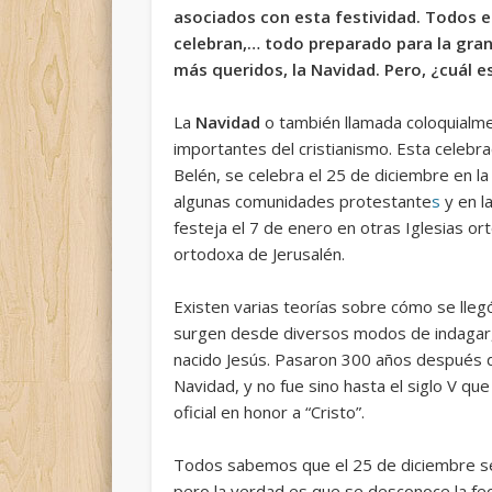
asociados con esta festividad. Todos e
celebran,… todo preparado para la gran
más queridos, la Navidad. Pero, ¿cuál e
La
Navidad
o también llamada coloquialme
importantes del
cristianismo
. Esta celeb
Belén
, se celebra el
25 de diciembre
en l
algunas
comunidades protestante
s
y en l
festeja el
7 de enero
en otras
Iglesias o
ortodoxa de Jerusalén
.
Existen varias teorías sobre cómo se lleg
surgen desde diversos modos de indagar,
nacido Jesús. Pasaron 300 años después de
Navidad, y no fue sino hasta el siglo V qu
oficial en honor a “Cristo”.
Todos sabemos que el 25 de diciembre 
pero la verdad es que se desconoce la fech