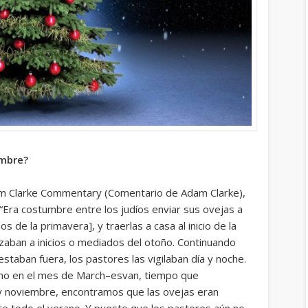
embre?
m Clarke Commentary (
Comentario de Adam Clarke),
“
Era costumbre entre los judíos enviar sus ovejas a
os de la primavera], y traerlas a casa al inicio de la
nzaban a inicios o mediados del otoño. Continuando
staban fuera, los pastores las vigilaban día y noche.
o en el mes de
March–esvan
, tiempo que
y
noviembre
, encontramos que las ovejas eran
te todo el
verano
. Y puesto que los pastores aún no