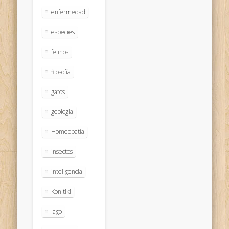
enfermedad
especies
felinos
filosofía
gatos
geologia
Homeopatía
insectos
inteligencia
Kon tiki
lago