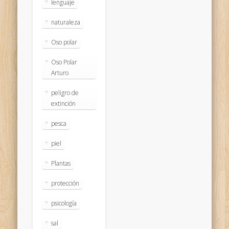
lenguaje
naturaleza
Oso polar
Oso Polar
Arturo
peligro de
extinción
pesca
piel
Plantas
protección
psicología
sal