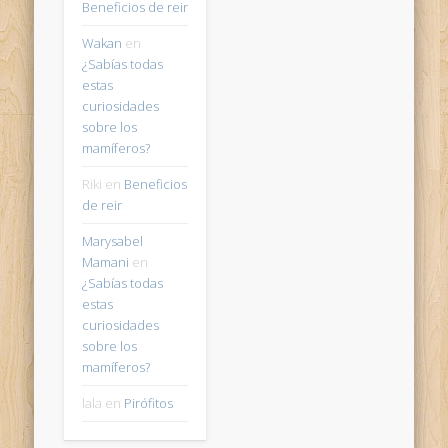
Beneficios de reir
Wakan
en
¿Sabías todas
estas
curiosidades
sobre los
mamíferos?
Riki
en
Beneficios
de reir
Marysabel
Mamani
en
¿Sabías todas
estas
curiosidades
sobre los
mamíferos?
lala
en
Pirófitos