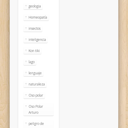
geologia
Homeopatía
insectos
inteligencia
Kon tiki
lago
lenguaje
naturaleza
Oso polar
Oso Polar
Arturo
peligro de