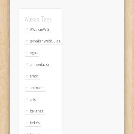
Wakan Tags
#WakanWG
@WakanWildGuide
Agua
alimentación
amor
animales
arte
ballenas
bebés