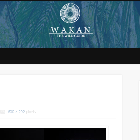
600 × 292
pixels