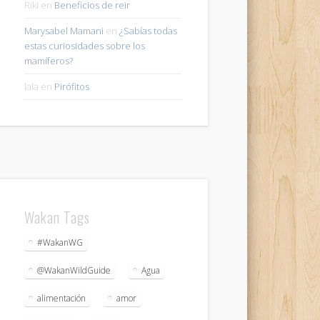
Riki
en
Beneficios de reir
Marysabel Mamani
en
¿Sabías todas
estas curiosidades sobre los
mamíferos?
lala
en
Pirófitos
Wakan Tags
#WakanWG
@WakanWildGuide
Agua
alimentación
amor