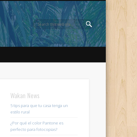
Wakan News
5 tips para que tu casa tenga un
estilo rural
¿Por qué el color Pantone es
perfecto para fotocopias?