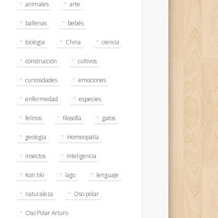
animales
arte
ballenas
bebés
biologia
China
ciencia
construcción
cultivos
curiosidades
emociones
enfermedad
especies
felinos
filosofía
gatos
geologia
Homeopatía
insectos
inteligencia
Kon tiki
lago
lenguaje
naturaleza
Oso polar
Oso Polar Arturo